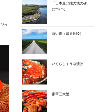
「日本最北端の地の碑」
について
にぴっ
白い道（宗谷丘陵）
いくらしょうゆ漬け
豪華三大蟹