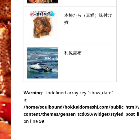
本棒たら（真鱈）味付け
煮
利尻昆布
Warning
: Undefined array key "show_date"
in
/home/soulbound/hokkaidomeshi.com/public_html/
content/themes/gensen_tcd050/widget/styled_post_l
on line
59