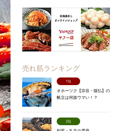
売れ筋ランキング
1位
オホーツク【宗谷・猿払】の
帆立は何故ウマい！？
2位
利尻・礼文の雲丹