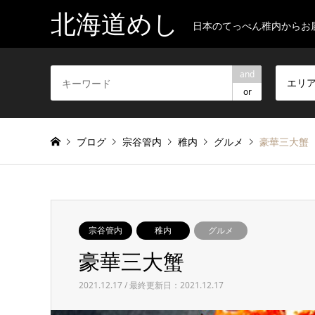
北海道めし
日本のてっぺん稚内からお
and
エリ
or
ブログ
宗谷管内
稚内
グルメ
豪華三大蟹
宗谷管内
稚内
グルメ
豪華三大蟹
2021.12.17 / 最終更新日：2021.12.17