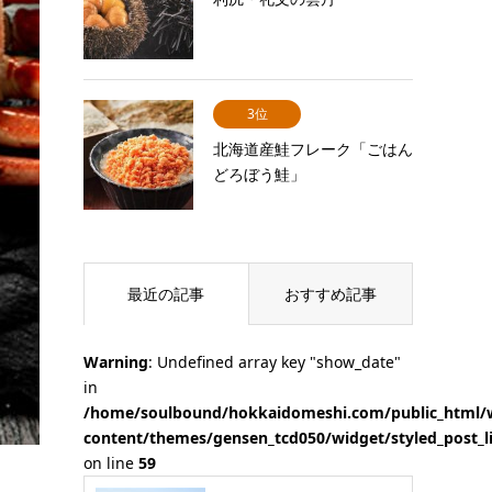
3位
北海道産鮭フレーク「ごはん
どろぼう鮭」
最近の記事
おすすめ記事
Warning
: Undefined array key "show_date"
in
/home/soulbound/hokkaidomeshi.com/public_html/
content/themes/gensen_tcd050/widget/styled_post_l
on line
59